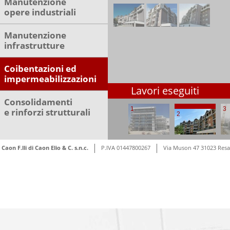
Manutenzione
opere industriali
Manutenzione
infrastrutture
Coibentazioni ed
impermeabilizzazioni
Lavori eseguiti
Consolidamenti
1
3
e rinforzi strutturali
2
Caon F.lli di Caon Elio & C. s.n.c.
P.IVA 01447800267
Via Muson 47 31023 Resan